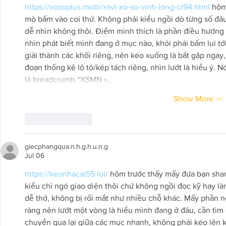
https://xosoplus.mobi/xsvl-xo-so-vinh-long-cr94.html
 hôm
mò bấm vào coi thử. Không phải kiểu ngồi dò từng số đâu
dễ nhìn không thôi. Điểm mình thích là phần điều hướn
nhìn phát biết mình đang ở mục nào, khỏi phải bấm lui tới
giải thành các khối riêng, nên kéo xuống là bắt gặp ngay,
đoạn thống kê lô tô/kép tách riêng, nhìn lướt là hiểu ý. N
là breadcrumb “XSMN »…
Show More
Like
Reply
giecphangqua.n.h.g.h.u.n.g
Jul 06
https://keonhacai55.lol/
 hôm trước thấy mấy đứa bạn shar
kiểu chỉ ngó giao diện thôi chứ không ngồi đọc kỹ hay làm
dễ thở, không bị rối mắt như nhiều chỗ khác. Mấy phần n
ràng nên lướt một vòng là hiểu mình đang ở đâu, cần tìm 
chuyển qua lại giữa các mục nhanh, không phải kéo lên 