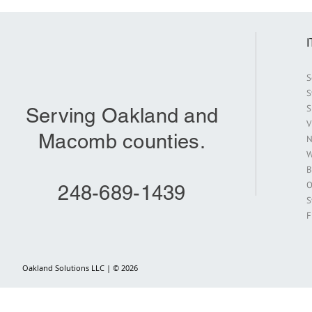
S
S
S
Serving Oakland and
V
Macomb counties.
N
W
B
O
248-689-1439
S
F
Oakland Solutions LLC | © 2026