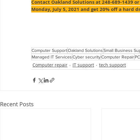
Contact Oakland Solutions at 248-689-1439 o
Monday, July 5, 2021 and get 20% off a hard d
Computer Support
Oakland Solutions
Small Business Su
Managed IT Services
Cyber security
Computer Repair
PC
Computer repair
IT support
tech support
Recent Posts