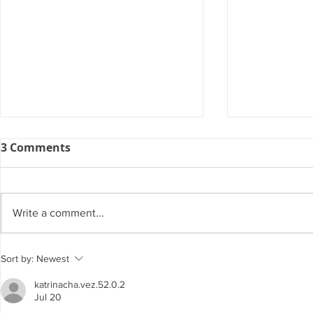
3 Comments
Write a comment...
A Few Nifty Features of
Preventing
Sort by:
Newest
Windows 11
Breaches
katrinacha.vez.52.0.2
Jul 20