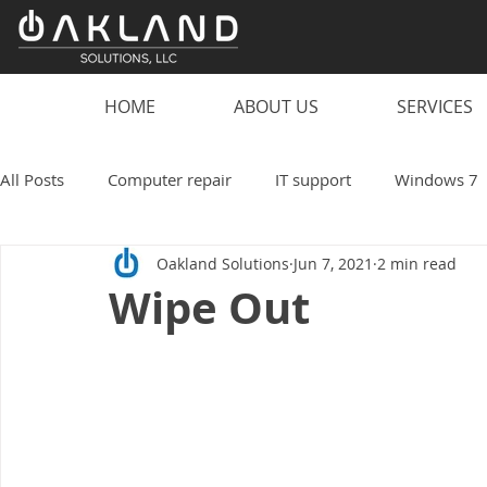
HOME
ABOUT US
SERVICES
All Posts
Computer repair
IT support
Windows 7
Oakland Solutions
Jun 7, 2021
2 min read
scam
computer
PC
laptop
computer vi
Wipe Out
smart speaker hacks
IT
Technology
Oakland
Work from home
Small business
coronavirus