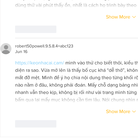
dùng thử vài phút thấy ổn, nhất là cách họ trình bày the
Show More
Like
Reply
robert50powell.9.5.8.4+abc123
Jun 16
https://keonhacai.cam/
 mình vào thử cho biết thôi, kiểu
diện ra sao. Vừa mở lên là thấy bố cục khá “dễ thở”, khô
mắt đỡ mệt. Mình để ý họ chia nội dung theo từng khối r
nào nằm ở đâu, không phải đoán. Mấy chỗ dạng bảng nhìn
nhanh vẫn theo kịp, không bị rối như vài trang mình từng 
bấm qua lại mấy mục không cần tìm lâu. Nói chung nhìn m
Show More
Like
Reply